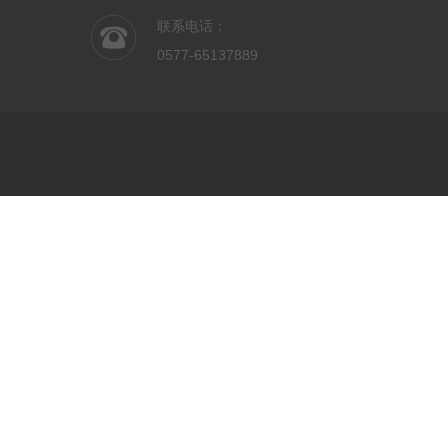
联系电话：
0577-65137889
吹膜机配件
吹膜机模头